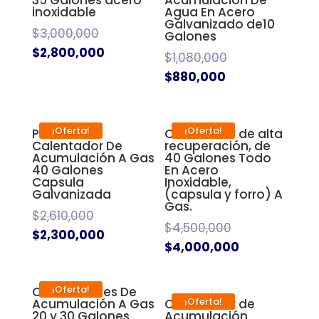
inoxidable
Agua En Acero
Galvanizado de10
$
3,000,000
Galones
$
2,800,000
$
1,080,000
$
880,000
¡Oferta!
¡Oferta!
Promoción!
Calentador de alta
Calentador De
recuperación, de
Acumulación A Gas
40 Galones Todo
40 Galones
En Acero
Capsula
Inoxidable,
Galvanizada
(capsula y forro) A
Gas.
$
2,610,000
$
4,500,000
$
2,300,000
$
4,000,000
¡Oferta!
Calentadores De
¡Oferta!
Acumulación A Gas
Calentador de
20 y 30 Galones
Acumulación