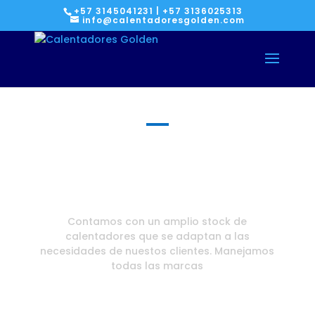
+57 3145041231 | +57 3136025313
info@calentadoresgolden.com
Calentadores de
Acumulación
Contamos con un amplio stock de
calentadores que se adaptan a las
necesidades de nuestos clientes. Manejamos
todas las marcas