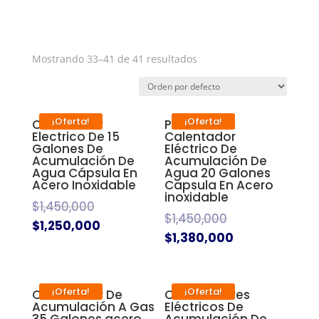
Mostrando 33–41 de 41 resultados
¡Oferta!
¡Oferta!
Calentador
Promoción!
Electrico De 15
Calentador
Galones De
Eléctrico De
Acumulación De
Acumulación De
Agua Cápsula En
Agua 20 Galones
Acero Inoxidable
Capsula En Acero
inoxidable
$
1,450,000
$
1,450,000
$
1,250,000
$
1,380,000
¡Oferta!
¡Oferta!
Calentador De
Calentadores
Acumulación A Gas
Eléctricos De
35 Galones acero
Acumulación De